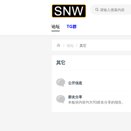
论坛
TG群
论坛
其它
其它
桑
»
›
公开信息
群友分享
本板块内容均为TG群友分享的报告。
拿