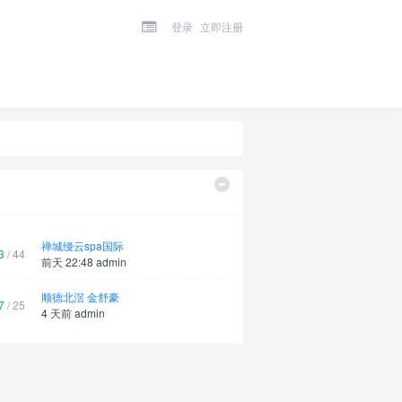
登录
立即注册
禅城缦云spa国际
3
/ 44
前天 22:48
admin
顺德北滘 金舒豪
7
/ 25
4 天前
admin