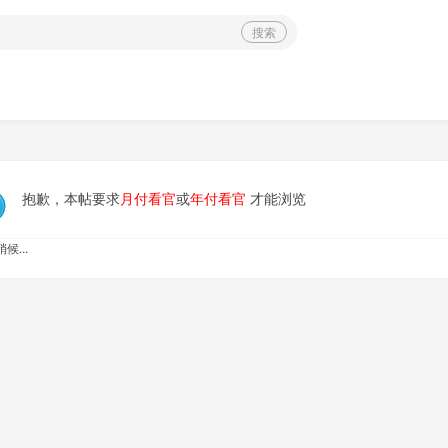
搜索
抱歉，本帖要求
月付看官
或
年付看官
才能浏览
候...