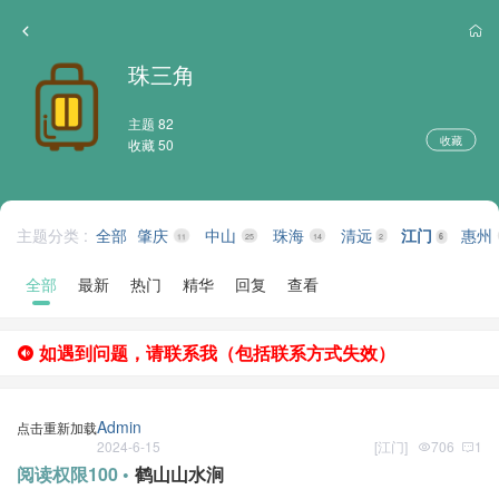
珠三角
主题 82
收藏
收藏 50
主题分类 :
全部
肇庆
中山
珠海
清远
江门
惠州
11
25
14
2
6
全部
最新
热门
精华
回复
查看
如遇到问题，请联系我（包括联系方式失效）
Admin
点击重新加载
2024-6-15
[
江门
]
706
1
阅读权限100 •
鹤山山水涧