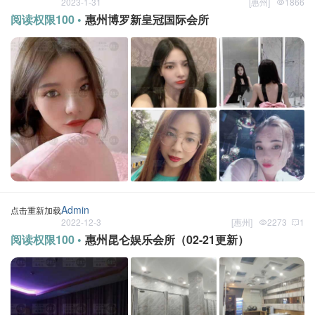
2023-1-31
[
惠州
]
1866
阅读权限100 •
惠州博罗新皇冠国际会所
Admin
点击重新加载
2022-12-3
[
惠州
]
2273
1
阅读权限100 •
惠州昆仑娱乐会所（02-21更新）