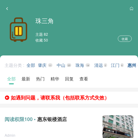
珠三角
主题 82
收藏
收藏 50
主题分类 :
全部
肇庆
中山
珠海
清远
江门
惠州
11
25
14
2
6
全部
最新
热门
精华
回复
查看
如遇到问题，请联系我（包括联系方式失效）
阅读权限100 •
惠东银楼酒店
Admin