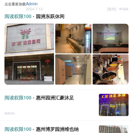
Admin
点击重新加载
2024-7-13
[
惠州
]
584
阅读权限100 •
园洲东跃休闲
阅读权限100 •
惠州园洲汇豪沐足
Admin
点击重新加载
2024-1-19
[
惠州
]
阅读权限100 •
惠州博罗园洲维也纳