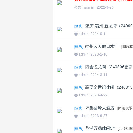
公告:
admin
2022-9-26
肇庆 端州 新龙湾（2409
[
肇庆
]
admin
2024-9-1
端州蓝天假日水汇
[
肇庆
]
- [阅读
admin
2023-2-16
王
四会悦龙阁（240506更
[
肇庆
]
admin
2024-3-11
高要金世纪休闲（24081
[
肇庆
]
admin
2023-4-22
怀集登峰大酒店
[
肇庆
]
- [阅读权
admin
2023-9-27
鼎湖万鼎休闲5#
[
肇庆
]
- [阅读权