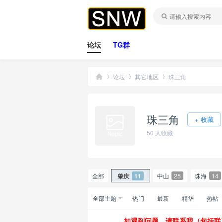
论坛
TG群
论坛
其它地区
珠三角
珠三角
桑
»
›
›
+ 收藏
50
人收藏
全部
肇庆
11
中山
25
珠海
14
全部主题
热门
最新
精华
热帖
拿
如遇到问题，请联系我（包括联