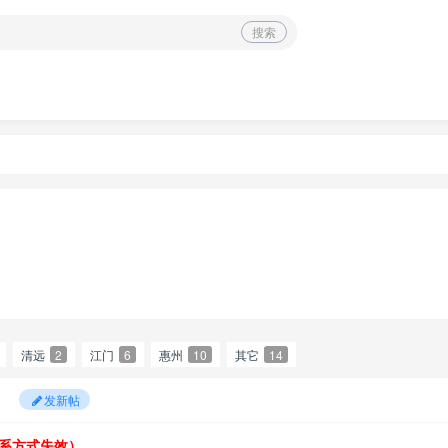
搜索
清远
2
江门
6
惠州
10
其它
14
发新帖
系方式失效）