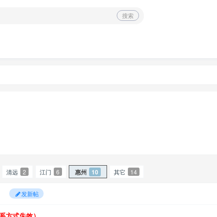
搜索
清远
2
江门
6
惠州
10
其它
14
发新帖
系方式失效）