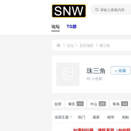
论坛
TG群
论坛
其它地区
珠三角
珠三角
桑
»
›
›
+ 收藏
50
人收藏
全部
肇庆
11
中山
25
珠海
14
全部主题
热门
最新
精华
热帖
拿
如遇到问题，请联系我（包括联